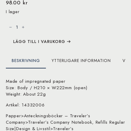
98.00
kr
I lager
Traveler's
Notebook,
020.
Kraft
File
mängd
LÄGG TILL I VARUKORG
BESKRIVNING
YTTERLIGARE INFORMATION
VAR
Made of impregnated paper
Size: Body / H210 × W222mm (open)
Weight: About 22g
Artikel: 14332006
Papper>Anteckningsböcker – Traveler’s
Company>Traveler’s Company Notebook, Refills Regular
Size|Design & Livsstil>Traveler’s