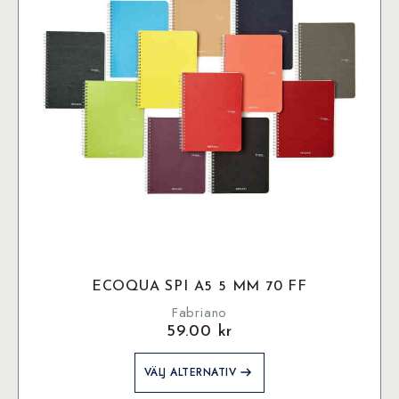
kan
väljas
på
produktsidan
ECOQUA SPI A5 5 MM 70 FF
Fabriano
59.00
kr
Den
VÄLJ ALTERNATIV
här