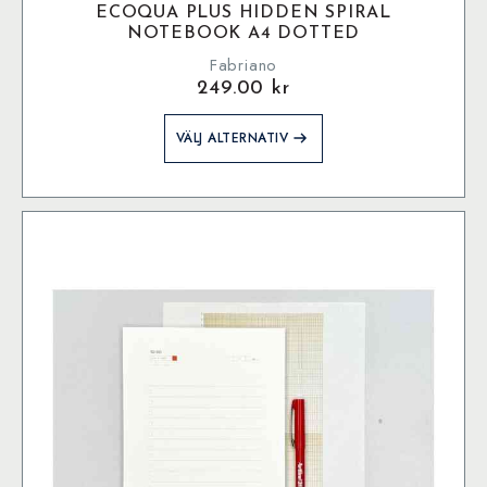
ECOQUA PLUS HIDDEN SPIRAL
NOTEBOOK A4 DOTTED
Fabriano
249.00
kr
Den
VÄLJ ALTERNATIV
här
produkten
har
flera
varianter.
De
olika
alternativen
kan
väljas
på
produktsidan