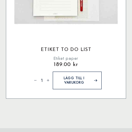
ETIKET TO DO LIST
Etiket paper
189.00
kr
Etiket
To
LÄGG TILL I
Do
VARUKORG
List
mängd