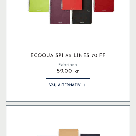
ECOQUA SPI A5 LINES 70 FF
Fabriano
59.00
kr
Den
VÄLJ ALTERNATIV
här
produkten
har
flera
varianter.
De
olika
alternativen