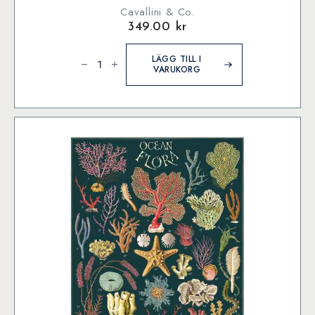
Cavallini & Co.
349.00
kr
Cavallini
&
LÄGG TILL I
Co.
VARUKORG
Color
Wheel
1000
bitar
pussel
mängd