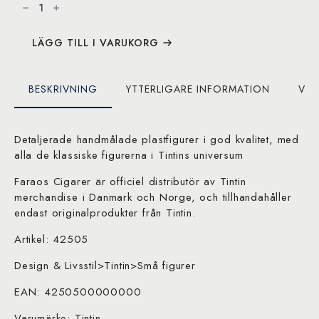
astronaut
-
8
cm
mängd
LÄGG TILL I VARUKORG
BESKRIVNING
YTTERLIGARE INFORMATION
VAR
Detaljerade handmålade plastfigurer i god kvalitet, med
alla de klassiske figurerna i Tintins universum
Faraos Cigarer är officiel distributör av Tintin
merchandise i Danmark och Norge, och tillhandahåller
endast originalprodukter från Tintin.
Artikel: 42505
Design & Livsstil>Tintin>Små figurer
EAN: 4250500000000
Varumärke: Tintin