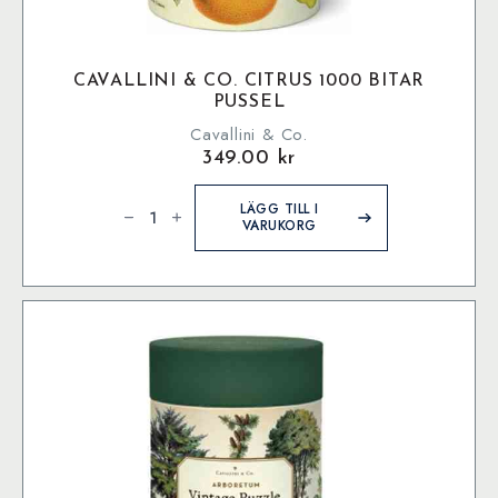
CAVALLINI & CO. CITRUS 1000 BITAR
PUSSEL
Cavallini & Co.
349.00
kr
Cavallini
&
LÄGG TILL I
Co.
VARUKORG
Citrus
1000
bitar
pussel
mängd