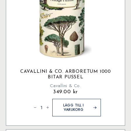
CAVALLINI & CO. ARBORETUM 1000
BITAR PUSSEL
Cavallini & Co.
349.00
kr
Cavallini
&
LÄGG TILL I
Co.
VARUKORG
Arboretum
1000
bitar
pussel
mängd