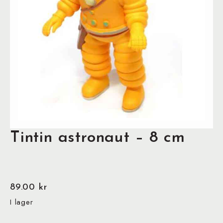
Tintin astronaut – 8 cm
89.00
kr
I lager
Tintin