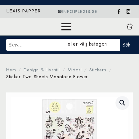
INFO@LEXIS.SE
LEXIS PAPPER
Sök
eller välj kategori
Sök
Hem
Design & Livsstil
Midori
Stickers
Sticker Two Sheets Monotone Flower