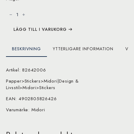
Sticker
Two
Sheets
Monotone
Flower
mängd
LÄGG TILL I VARUKORG
BESKRIVNING
YTTERLIGARE INFORMATION
VAR
Artikel: 82642006
Papper>Stickers>Midori|Design &
Livsstil>Midori>Stickers
EAN: 4902805826426
Varumärke: Midori