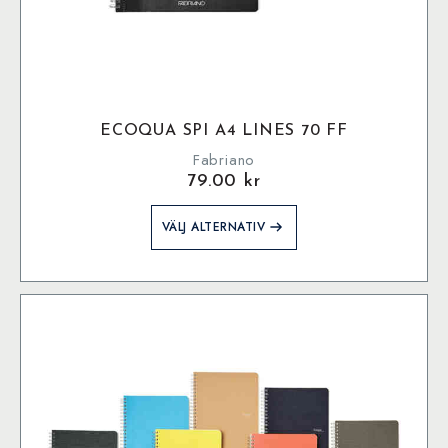
ECOQUA SPI A4 LINES 70 FF
Fabriano
79.00
kr
Den
VÄLJ ALTERNATIV
här
produkten
har
flera
varianter.
De
olika
alternativen
kan
väljas