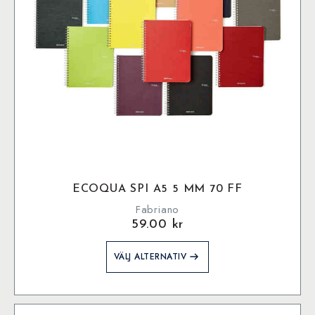
på
produktsidan
ECOQUA SPI A5 5 MM 70 FF
Fabriano
59.00
kr
Den
VÄLJ ALTERNATIV
här
produkten
har
flera