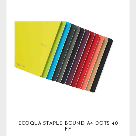
varianter.
De
olika
alternativen
kan
väljas
på
produktsidan
ECOQUA STAPLE BOUND A4 DOTS 40
FF