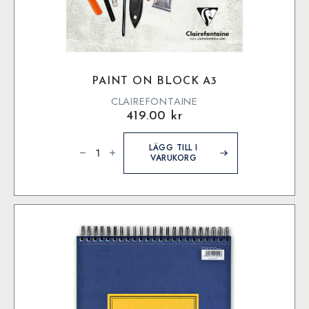
PAINT ON BLOCK A3
CLAIREFONTAINE
419.00
kr
Paint
On
LÄGG TILL I
block
VARUKORG
A3
mängd