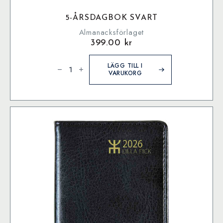
5-ÅRSDAGBOK SVART
Almanacksförlaget
399.00
kr
5-
årsdagbok
LÄGG TILL I
Svart
VARUKORG
mängd