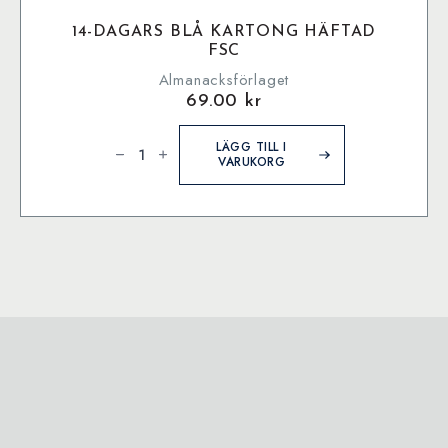
14-DAGARS BLÅ KARTONG HÄFTAD
FSC
Almanacksförlaget
69.00
kr
14-
dagars
LÄGG TILL I
Blå
VARUKORG
Kartong
häftad
FSC
mängd