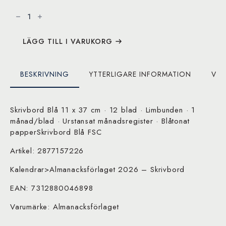
Skrivbord
Blå
FSC
mängd
LÄGG TILL I VARUKORG
BESKRIVNING
YTTERLIGARE INFORMATION
VAR
Skrivbord Blå 11 x 37 cm · 12 blad · Limbunden · 1
månad/blad · Urstansat månadsregister · Blåtonat
papperSkrivbord Blå FSC
Artikel: 2877157226
Kalendrar>Almanacksförlaget 2026 – Skrivbord
EAN: 7312880046898
Varumärke: Almanacksförlaget