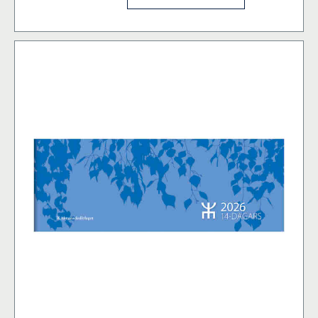
FSC
mängd