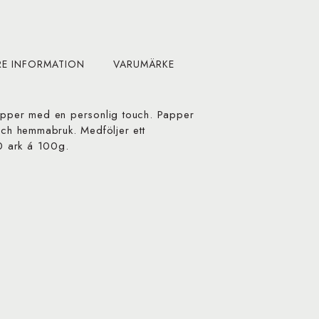
RE INFORMATION
VARUMÄRKE
papper med en personlig touch. Papper
 och hemmabruk. Medföljer ett
50 ark á 100g.