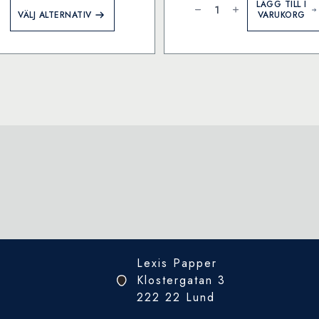
papper
LÄGG TILL I
Den
A4
VÄLJ ALTERNATIV
VARUKORG
här
120g
sorterat
produkten
50/fp
har
mängd
flera
varianter.
De
olika
alternativen
kan
väljas
på
produktsidan
Lexis Papper
Klostergatan 3
222 22 Lund