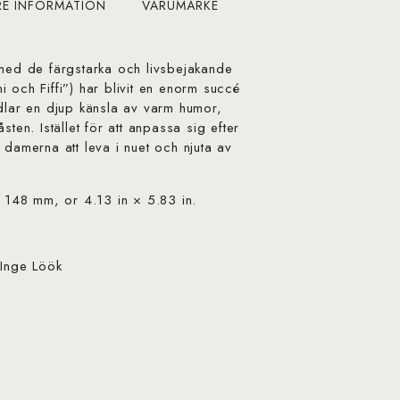
RE INFORMATION
VARUMÄRKE
 med de färgstarka och livsbejakande
 och Fiffi”) har blivit en enorm succé
edlar en djup känsla av varm humor,
sten. Istället för att anpassa sig efter
 damerna att leva i nuet och njuta av
.
148 mm, or 4.13 in × 5.83 in.
 Inge Löök