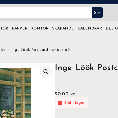
Sök
EHÖR
PAPPER
KONTOR
SKAPANDE
KALENDRAR
DESIG
öök
Inge Löök Postcard number 66
Inge Löök Post
20.00
kr
Slut i lager