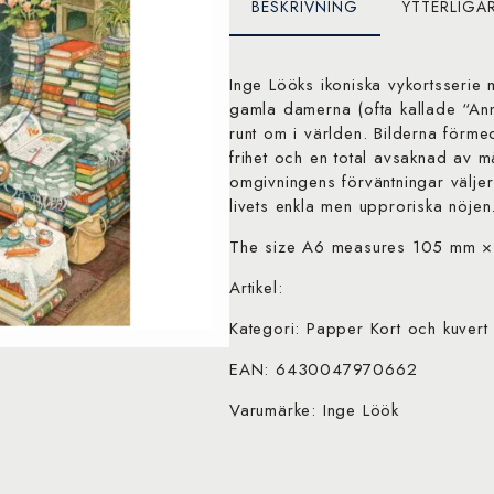
BESKRIVNING
YTTERLIGA
Inge Lööks ikoniska vykortsserie
gamla damerna (ofta kallade “Anni
runt om i världen. Bilderna förm
frihet och en total avsaknad av må
omgivningens förväntningar väljer
livets enkla men upproriska nöjen
The size A6 measures 105 mm × 
Artikel:
Kategori: Papper Kort och kuvert
EAN: 6430047970662
Varumärke: Inge Löök