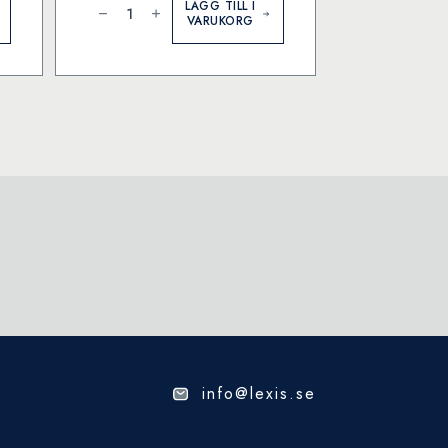
Week
LÄGG TILL I
Planner
VARUKORG
mängd
info@lexis.se