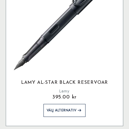
LAMY AL-STAR BLACK RESERVOAR
Lamy
395.00
kr
Den
VÄLJ ALTERNATIV
här
produkten
har