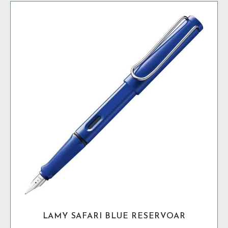
flera
varianter.
De
olika
alternativen
kan
väljas
på
produktsidan
LAMY SAFARI BLUE RESERVOAR