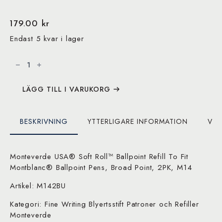
179.00
kr
Endast 5 kvar i lager
Monteverde
Soft
Ballpoint
Refill
(to
fit
LÄGG TILL I VARUKORG
Montblanc),
Broad
Point,
Blue
BESKRIVNING
YTTERLIGARE INFORMATION
VAR
mängd
Monteverde USA® Soft Roll™ Ballpoint Refill To Fit
Montblanc® Ballpoint Pens, Broad Point, 2PK, M14
Artikel: M142BU
Kategori: Fine Writing Blyertsstift Patroner och Refiller
Monteverde