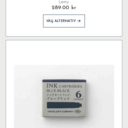
Lamy
289.00
kr
Den
VÄLJ ALTERNATIV
här
produkten
har
flera
varianter.
De
olika
alternativen
kan
väljas
på
produktsidan