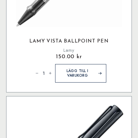
LAMY VISTA BALLPOINT PEN
Lamy
150.00
kr
Lamy
vista
LÄGG TILL I
Ballpoint
VARUKORG
pen
mängd