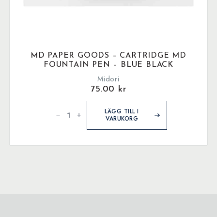
MD PAPER GOODS – CARTRIDGE MD
FOUNTAIN PEN – BLUE BLACK
Midori
75.00
kr
MD
Paper
LÄGG TILL I
Goods
VARUKORG
-
Cartridge
MD
Fountain
Pen
-
Blue
Black
mängd