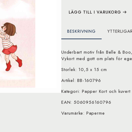
the
air,
Postcard
LÄGG TILL I VARUKORG
mängd
BESKRIVNING
YTTERLIGA
Underbart motiv från Belle & Boo,
Vykort med gott om plats för ege
Storlek: 10,5 x 15 cm
Artikel: BB-160796
Kategori: Papper Kort och kuver
EAN: 5060956160796
Varumärke: Paperme