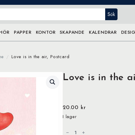
Sök
EHÖR
PAPPER
KONTOR
SKAPANDE
KALENDRAR
DESIG
me
Love is in the air, Postcard
Love is in the a
20.00
kr
I lager
Love
is
in