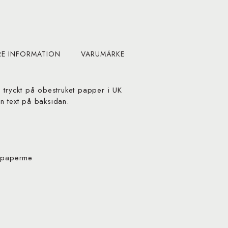
RE INFORMATION
VARUMÄRKE
 tryckt på obestruket papper i UK
n text på baksidan.
t paperme