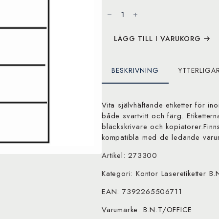
Kopierings
&
Laseretikett
105x48mm
100
Pack
LÄGG TILL I VARUKORG
mängd
BESKRIVNING
YTTERLIGA
Vita självhäftande etiketter för in
både svartvitt och färg. Etiketter
bläckskrivare och kopiatorer.Finns
kompatibla med de ledande varu
Artikel: 273300
Kategori: Kontor Laseretiketter B
EAN: 7392265506711
Varumärke: B.N.T/OFFICE