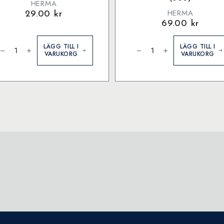
HERMA
HERMA
29.00
kr
69.00
kr
erma
Herma
tikett
etikett
LÄGG TILL I
LÄGG TILL I
8
KP
VARUKORG
VARUKORG
ul
ø32
540)
Neon
ängd
Orange
(360)
mängd