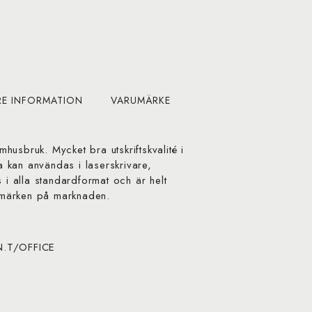
RE INFORMATION
VARUMÄRKE
omhusbruk. Mycket bra utskriftskvalité i
na kan användas i laserskrivare,
 i alla standardformat och är helt
märken på marknaden.
.N.T/OFFICE