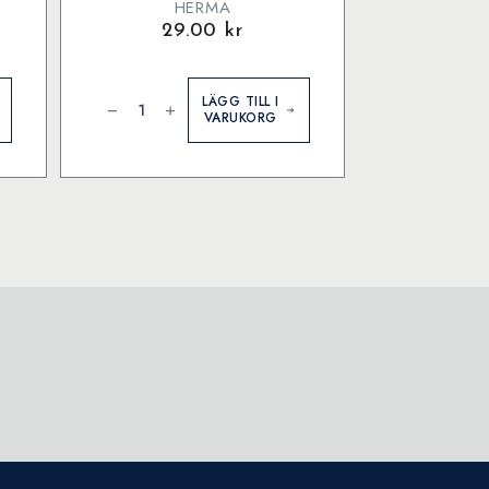
HERMA
29.00
kr
Herma
etikett
LÄGG TILL I
ø13
VARUKORG
Neon
Grön
(240)
mängd