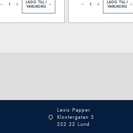
onverter
Ink
LÄGG TILL I
LÄGG TILL I
tandard
bottle
VARUKORG
VARUKORG
ängd
Audacious
Red
(former:
Red)
mängd
Lexis Papper
Klostergatan 3
222 22 Lund