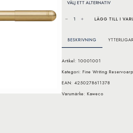
Kaweco
SUPRA
LÄGG TILL I VA
Fountain
Pen
Brass
mängd
BESKRIVNING
YTTERLIGA
Artikel: 10001001
Kategori: Fine Writing Reservo
EAN: 4250278611378
Varumärke: Kaweco