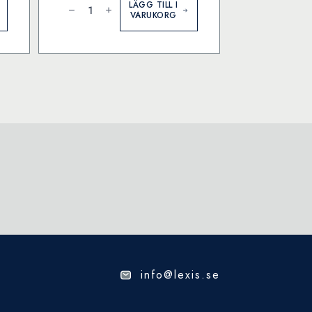
Ink
LÄGG TILL I
Cartridge
VARUKORG
Standard
Intense
Black
(former:
Black)
(8)
mängd
info@lexis.se