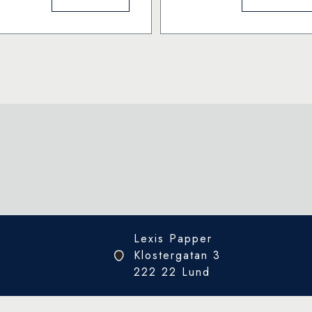
ees
Arboretum
1000
oney
bitar
000
pussel
itar
mängd
ussel
ängd
Lexis Papper
Klostergatan 3
222 22 Lund