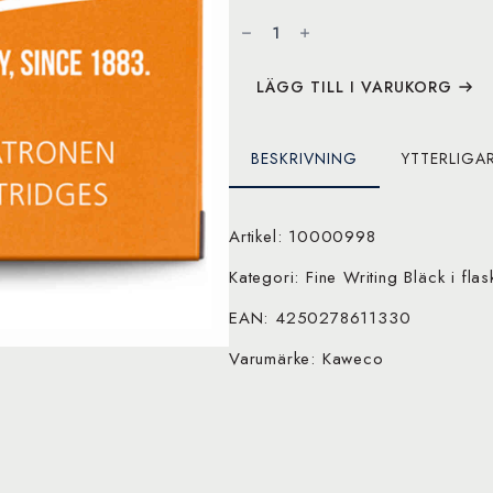
Kaweco
Ink
Cartridges
6
Pieces
Sunrise
LÄGG TILL I VARUKORG
Orange
mängd
BESKRIVNING
YTTERLIGA
Artikel: 10000998
Kategori: Fine Writing Bläck i fl
EAN: 4250278611330
Varumärke: Kaweco