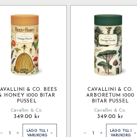
AVALLINI & CO. BEES
CAVALLINI & CO.
& HONEY 1000 BITAR
ARBORETUM 1000
PUSSEL
BITAR PUSSEL
Cavallini & Co.
Cavallini & Co.
349.00
kr
349.00
kr
avallini
Cavallini
&
LÄGG TILL I
LÄGG TILL I
o.
Co.
VARUKORG
VARUKORG