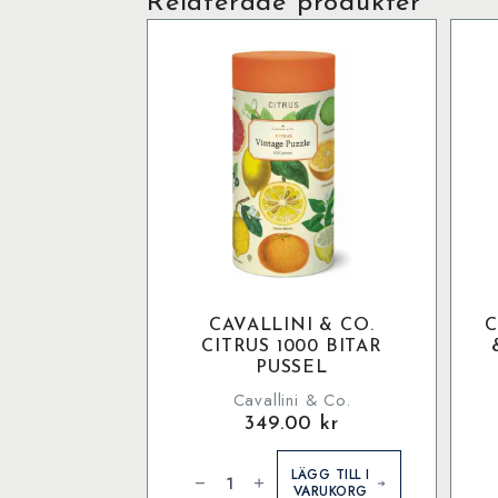
Relaterade produkter
CAVALLINI & CO.
C
CITRUS 1000 BITAR
PUSSEL
Cavallini & Co.
349.00
kr
Cavallini
C
&
&
LÄGG TILL I
Co.
C
VARUKORG