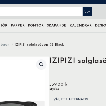
Sök
EHÖR
PAPPER
KONTOR
SKAPANDE
KALENDRAR
DESIG
sögon
IZIPIZI solglasögon #E Black
IZIPIZI solglas
539.00
kr
styrka