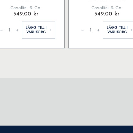
Cavallini & Co.
Cavallini & Co.
349.00
kr
349.00
kr
avallini
Cavallini
&
LÄGG TILL I
LÄGG TILL I
o.
Co.
VARUKORG
VARUKORG
ocktails
Flower
000
Garden
itar
1000
ussel
bitar
ängd
pussel
mängd