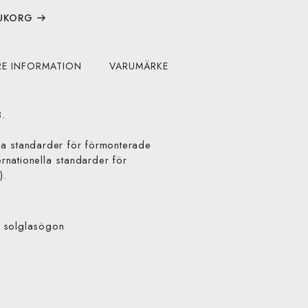
RUKORG
RE INFORMATION
VARUMÄRKE
.
ka standarder för förmonterade
nationella standarder för
).
I solglasögon