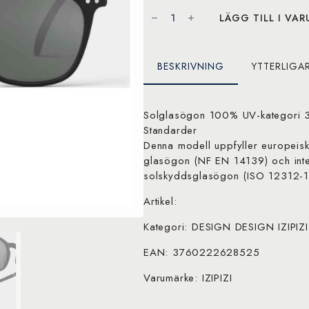
IZIPIZI
solglasögon
LÄGG TILL I VA
#E
Black
mängd
BESKRIVNING
YTTERLIGA
Solglasögon 100% UV-kategori 3
Standarder
Denna modell uppfyller europeis
glasögon (NF EN 14139) och inter
solskyddsglasögon (ISO 12312-1
Artikel:
Kategori: DESIGN DESIGN IZIPIZ
EAN: 3760222628525
Varumärke: IZIPIZI