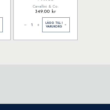
Cavallini & Co.
349.00
kr
Cavallini
&
LÄGG TILL I
Co.
VARUKORG
Citrus
1000
bitar
pussel
mängd