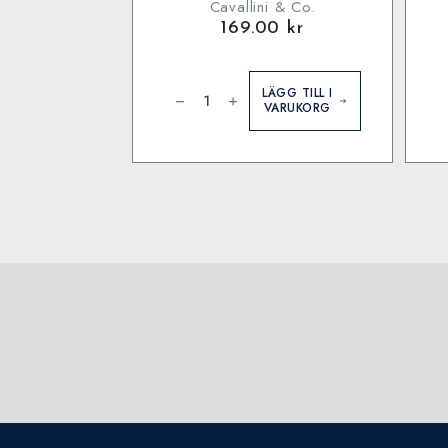
Cavallini & Co.
169.00
kr
Moon
C
Chart
&
LÄGG TILL I
-
C
VARUKORG
Poster
C
mängd
1
b
p
m