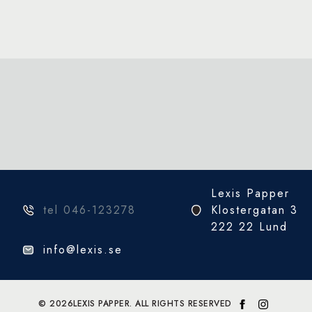
flera
varianter.
De
olika
alternativen
kan
väljas
på
produktsidan
Lexis Papper
tel 046-123278
Klostergatan 3
222 22 Lund
info@lexis.se
© 2026
LEXIS PAPPER. ALL RIGHTS RESERVED