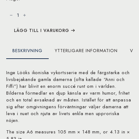
Inge
Löök
Postcard
number
11
mängd
LÄGG TILL I VARUKORG
BESKRIVNING
YTTERLIGARE INFORMATION
VAR
Inge Lööks ikoniska vykortsserie med de färgstarka och
livsbejakande gamla damerna (ofta kallade “Anni och
Fiffi”) har blivit en enorm succé runt om i världen.
Bilderna förmedlar en djup känsla av varm humor, frihet
och en total avsaknad av måsten. Istället för att anpassa
sig efter omgivningens förväntningar väljer damerna att
leva i nuet och njuta av livets enkla men upproriska
nöjen.
The size A6 measures 105 mm × 148 mm, or 4.13 in ×
5.83 in.