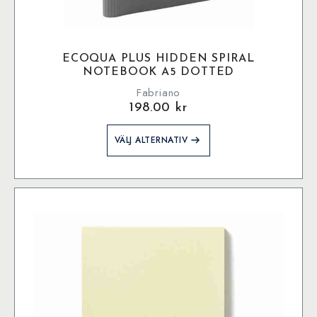
ECOQUA PLUS HIDDEN SPIRAL
NOTEBOOK A5 DOTTED
Fabriano
198.00
kr
Den
VÄLJ ALTERNATIV
här
produkten
har
flera
varianter.
De
olika
alternativen
kan
väljas
på