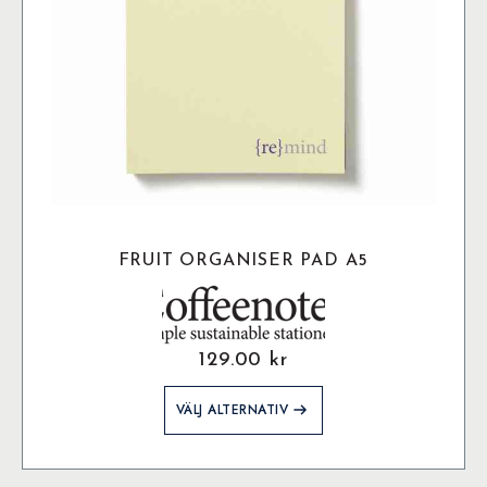
produktsidan
FRUIT ORGANISER PAD A5
129.00
kr
Den
VÄLJ ALTERNATIV
här
produkten
har