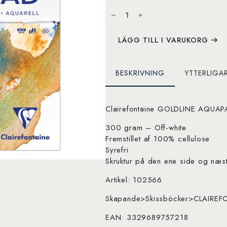
CLAIREFONTAINE
Aquapad
A4
50
ark
mängd
LÄGG TILL I VARUKORG
BESKRIVNING
YTTERLIGA
Clairefontaine GOLDLINE AQUA
300 gram – Off-white
Fremstillet af 100% cellulose
Syrefri
Skruktur på den ene side og næst
Artikel: 102566
Skapande>Skissböcker>CLAIREF
EAN: 3329689757218