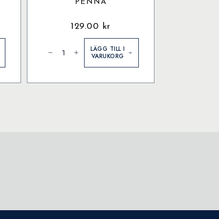
4
PENNA
129.00
kr
Grafit
Aquarelle
LÄGG TILL I
Penna
VARUKORG
mängd