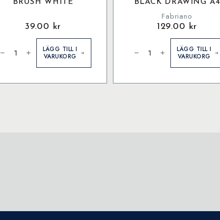
BRUSH WHITE
BLACK DRAWING A
Fabriano
39.00
kr
129.00
kr
tt
Fabriano
rtist
1264
LÄGG TILL I
LÄGG TILL I
en
-
VARUKORG
VARUKORG
rush
Black
hite
Drawing
ängd
A4
mängd