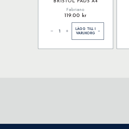
BRISTOL PADS A4
Fabriano
119.00
kr
Fabriano
Pi
1264
A
LÄGG TILL I
Bristol
P
VARUKORG
Pads
B
A4
W
mängd
m