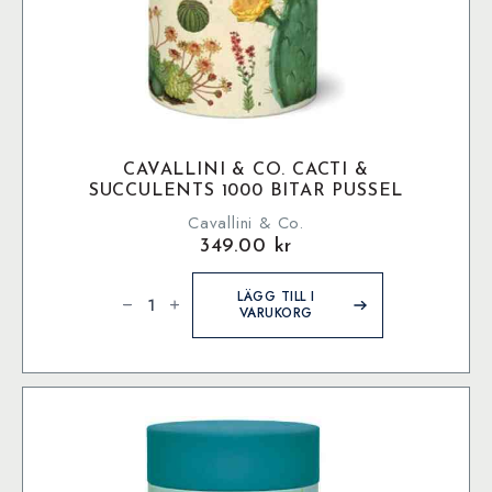
CAVALLINI & CO. CACTI &
SUCCULENTS 1000 BITAR PUSSEL
Cavallini & Co.
349.00
kr
Cavallini
&
LÄGG TILL I
Co.
VARUKORG
Cacti
&
Succulents
1000
bitar
pussel
mängd