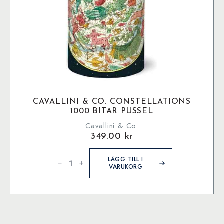
CAVALLINI & CO. CONSTELLATIONS
1000 BITAR PUSSEL
Cavallini & Co.
349.00
kr
Cavallini
&
LÄGG TILL I
Co.
VARUKORG
Constellations
1000
bitar
pussel
mängd