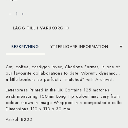
Big
Cat
Little
Cat
Tändsticksask
mängd
LÄGG TILL I VARUKORG
BESKRIVNING
YTTERLIGARE INFORMATION
VAR
Cat, coffee, cardigan lover, Charlotte Farmer, is one of
our favourite collaborations to date. Vibrant, dynamic…
a little bonkers so perfectly “matched” with Archivist.
Letterpress Printed in the UK Contains 125 matches,
each measuring 100mm Long Tip colour may vary from
colour shown in image Wrapped in a compostable cello
Dimensions 110 x 110 x 30 mm
Artikel: B222