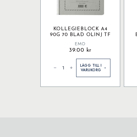
KOLLEGIEBLOCK A4
90G 70 BLAD OLINJ TF
EMO
39.00
kr
Kollegieblock
A4
LÄGG TILL I
90g
VARUKORG
70
blad
olinj
TF
mängd