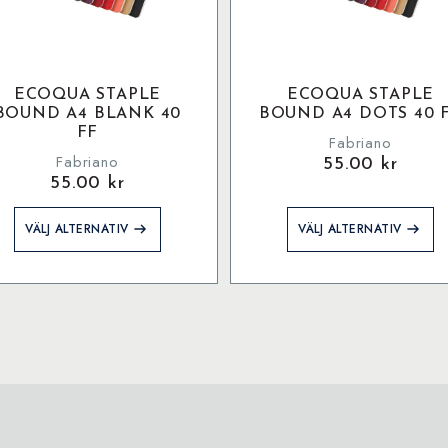
ECOQUA STAPLE
ECOQUA STAPLE
BOUND A4 BLANK 40
BOUND A4 DOTS 40 
FF
Fabriano
Fabriano
55.00
kr
55.00
kr
Den
Den
VÄLJ ALTERNATIV
VÄLJ ALTERNATIV
här
här
produkten
produkten
har
har
flera
flera
varianter.
varianter.
De
De
olika
olika
alternativen
alternativen
kan
kan
väljas
väljas