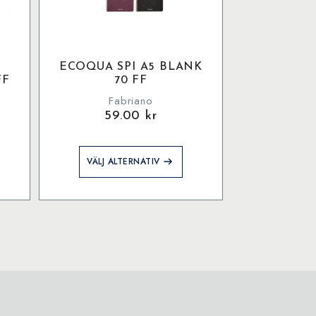
ECOQUA SPI A5 BLANK
FF
70 FF
Fabriano
59.00
kr
Den
VÄLJ ALTERNATIV
här
produkten
har
flera
varianter.
De
olika
alternativen
kan
väljas