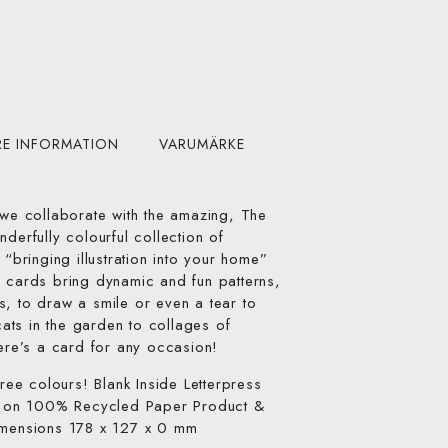
RE INFORMATION
VARUMÄRKE
 we collaborate with the amazing, The
derfully colourful collection of
 “bringing illustration into your home”
e cards bring dynamic and fun patterns,
s, to draw a smile or even a tear to
ts in the garden to collages of
here’s a card for any occasion!
hree colours! Blank Inside Letterpress
ted on 100% Recycled Paper Product &
ensions 178 x 127 x 0 mm