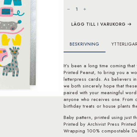
Baby
Pattern
by
The
Printed
Peanut
LÄGG TILL I VARUKORG
mängd
BESKRIVNING
YTTERLIGA
It’s been a long time coming that
Printed Peanut, to bring you a won
letterpress cards. As believers in
we both sincerely hope that thes
paired with your meaningful word
anyone who receives one. From ca
birthday treats or house plants t
Baby pattern, printed using just t
Printed by Archivist Press Prin
Wrapping 100% compostable Dim