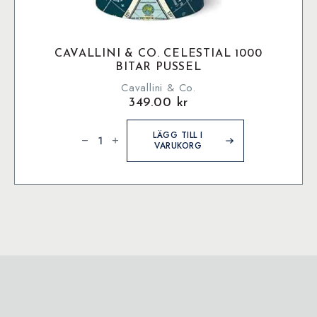
CAVALLINI & CO. CELESTIAL 1000
BITAR PUSSEL
Cavallini & Co.
349.00
kr
Cavallini
&
LÄGG TILL I
Co.
VARUKORG
Celestial
1000
bitar
pussel
mängd