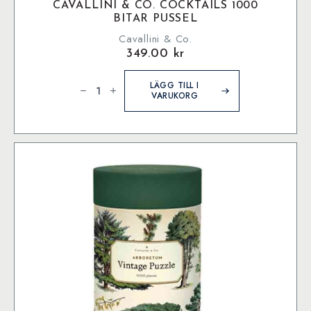
CAVALLINI & CO. COCKTAILS 1000
BITAR PUSSEL
Cavallini & Co.
349.00
kr
Cavallini
&
LÄGG TILL I
Co.
VARUKORG
Cocktails
1000
bitar
pussel
mängd