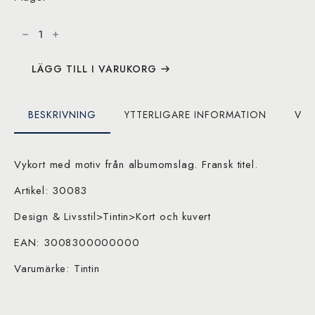
Au
pays
de
l'Or
Noir/Det
Svarta
LÄGG TILL I VARUKORG
Guldet
-
Vykort
mängd
BESKRIVNING
YTTERLIGARE INFORMATION
VAR
Vykort med motiv från albumomslag. Fransk titel.
Artikel: 30083
Design & Livsstil>Tintin>Kort och kuvert
EAN: 3008300000000
Varumärke: Tintin