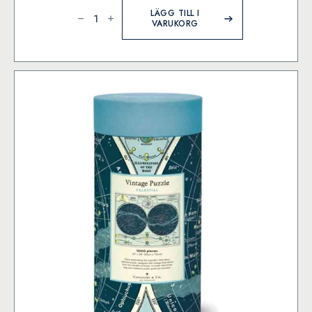
Cavallini
&
LÄGG TILL I
Co.
VARUKORG
Cacti
&
Succulents
1000
bitar
pussel
mängd