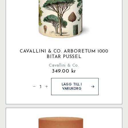
CAVALLINI & CO. ARBORETUM 1000
BITAR PUSSEL
Cavallini & Co.
349.00
kr
Cavallini
&
LÄGG TILL I
Co.
VARUKORG
Arboretum
1000
bitar
pussel
mängd