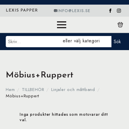
INFO@LEXIS.SE
LEXIS PAPPER
Sök
eller välj kategori
Sök
Möbius+Ruppert
Hem
TILLBEHÖR
Linjaler och måttband
Möbius+Ruppert
Inga produkter hittades som motsvarar ditt
val.