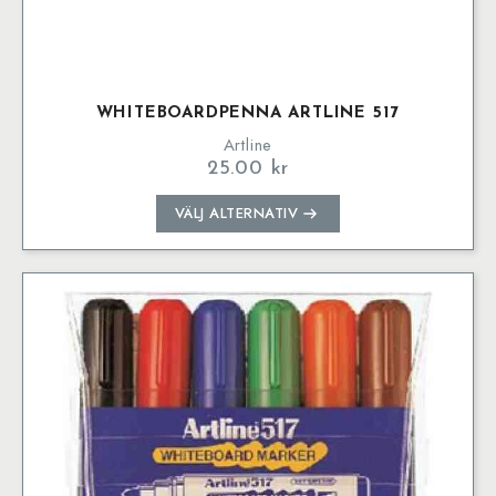
WHITEBOARDPENNA ARTLINE 517
Artline
25.00
kr
Den
VÄLJ ALTERNATIV
här
produkten
har
flera
varianter.
De
olika
alternativen
kan
väljas
på