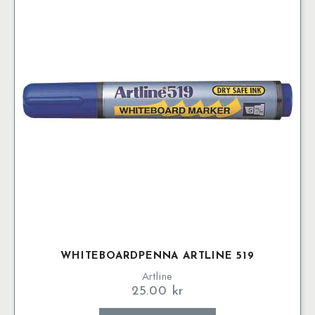
WHITEBOARDPENNA ARTLINE 519
Artline
25.00
kr
Den