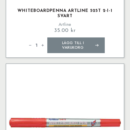
WHITEBOARDPENNA ARTLINE 525T 2-I-1
SVART
Artline
35.00
kr
Whiteboardpenna
LÄGG TILL I
Artline
525T
VARUKORG
2-
i-
1
Svart
mängd