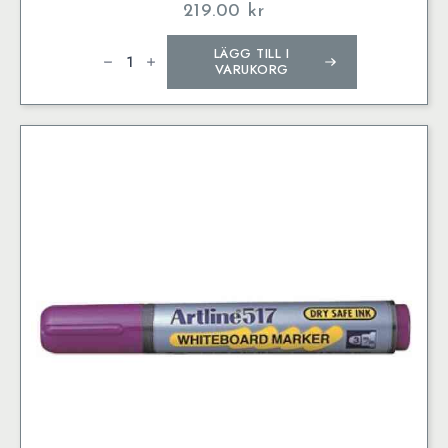
219.00
kr
Whiteboardpenna
LÄGG TILL I
Artline
5109A
VARUKORG
BIG
4/set
mängd