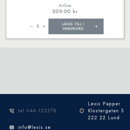
Artline
209.00
kr
Whiteboardpenna
LÄGG TILL I
Artline
541T
VARUKORG
2i1
8/set
mängd
Lexis Papper
tel 046-123278
Klostergatan 3
222 22 Lund
info@lexis.se