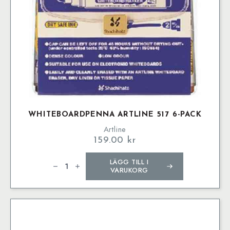
produktsidan
WHITEBOARDPENNA ARTLINE 517 6-PACK
Artline
159.00
kr
Whiteboardpenna
LÄGG TILL I
Artline
517
VARUKORG
6-
pack
mängd