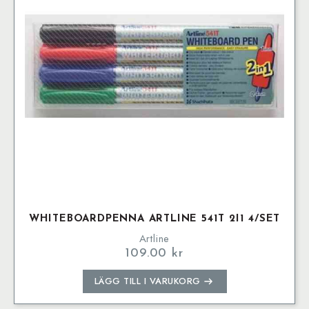
alternativen
kan
väljas
på
produktsidan
WHITEBOARDPENNA ARTLINE 541T 2I1 4/SET
Artline
109.00
kr
LÄGG TILL I VARUKORG