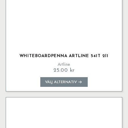
WHITEBOARDPENNA ARTLINE 541T 2I1
Artline
25.00
kr
Den
VÄLJ ALTERNATIV
här
produkten
har
flera
varianter.
De
olika