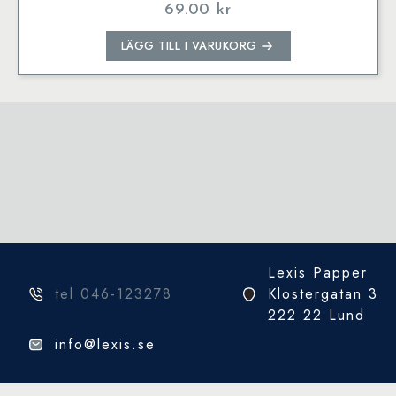
69.00
kr
LÄGG TILL I VARUKORG
Lexis Papper
tel 046-123278
Klostergatan 3
222 22 Lund
info@lexis.se