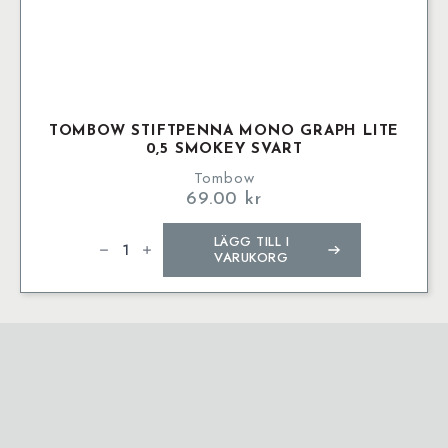
TOMBOW STIFTPENNA MONO GRAPH LITE
0,5 SMOKEY SVART
Tombow
69.00
kr
Tombow
LÄGG TILL I
stiftpenna
Mono
VARUKORG
graph
Lite
0,5
smokey
svart
mängd