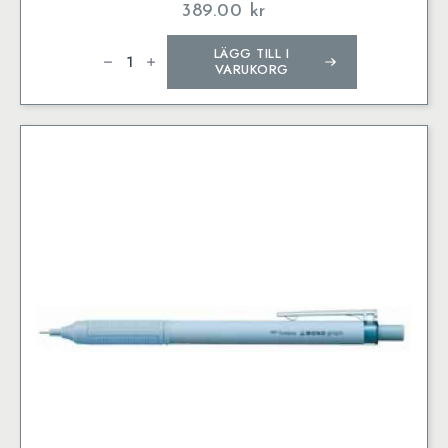
389.00
kr
Tombow
LÄGG TILL I
blyertspenna
MONO
VARUKORG
100
HB
(12)
mängd