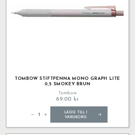
TOMBOW STIFTPENNA MONO GRAPH LITE
0,5 SMOKEY BRUN
Tombow
69.00
kr
Tombow
LÄGG TILL I
stiftpenna
Mono
VARUKORG
graph
Lite
0,5
smokey