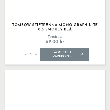
TOMBOW STIFTPENNA MONO GRAPH LITE
0,5 SMOKEY BLÅ
Tombow
69.00
kr
Tombow
LÄGG TILL I
stiftpenna
Mono
VARUKORG
graph
Lite
0,5
smokey
blå
mängd