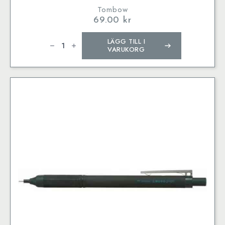
Tombow
69.00
kr
Tombow
LÄGG TILL I
stiftpenna
Mono
VARUKORG
graph
Lite
0,5
smokey
pink
mängd