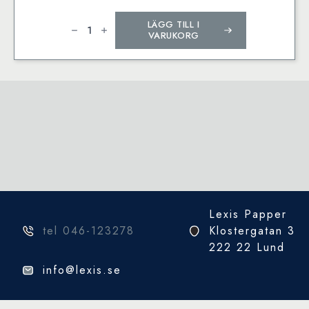
MILAN
LÄGG TILL I
Fiberpennor
5mm
VARUKORG
50
Färger
mängd
Lexis Papper
tel 046-123278
Klostergatan 3
222 22 Lund
info@lexis.se