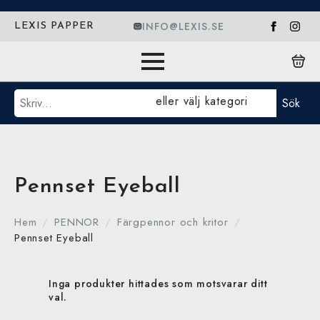
INFO@LEXIS.SE
LEXIS PAPPER
Sök
eller välj kategori
Sök
Pennset Eyeball
Hem
PENNOR
Färgpennor och kritor
Pennset Eyeball
Inga produkter hittades som motsvarar ditt
val.