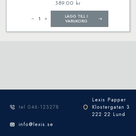
389.00
kr
Tombow
LÄGG TILL I
blyertspenna
MONO
VARUKORG
100
mix
4H-
6B
(12)
mängd
Lexis Papper
tel 046-123278
Klostergatan 3
222 22 Lund
info@lexis.se