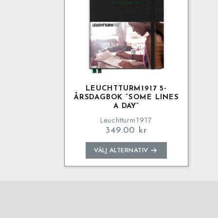
LEUCHTTURM1917 5-
ÅRSDAGBOK “SOME LINES
A DAY”
Leuchtturm1917
349.00
kr
Den
VÄLJ ALTERNATIV
här
produkten
har
flera
varianter.
De