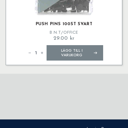
PUSH PINS 100ST SVART
B.N.T/OFFICE
29.00
kr
Push
LÄGG TILL I
Pins
100st
VARUKORG
Svart
mängd