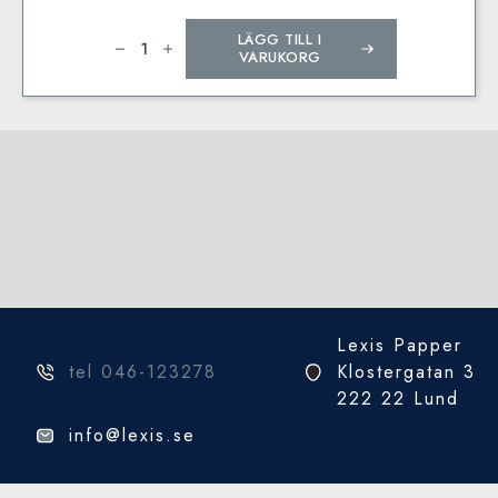
Herma
LÄGG TILL I
bildhängare
Home
VARUKORG
ø30mm
(10)
mängd
Lexis Papper
tel 046-123278
Klostergatan 3
222 22 Lund
info@lexis.se