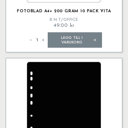
FOTOBLAD A4+ 200 GRAM 10 PACK VITA
B.N.T/OFFICE
49.00
kr
Fotoblad
LÄGG TILL I
A4+
200
VARUKORG
Gram
10
Pack
Vita
mängd