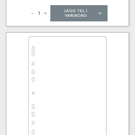
Fotoblad
LÄGG TILL I
A4
200
VARUKORG
Gram
10
Pack
Vita
mängd