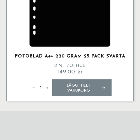
FOTOBLAD A4+ 220 GRAM 25 PACK SVARTA
B.N.T/OFFICE
149.00
kr
Fotoblad
LÄGG TILL I
A4+
220
VARUKORG
Gram
25
Pack
Svarta
mängd