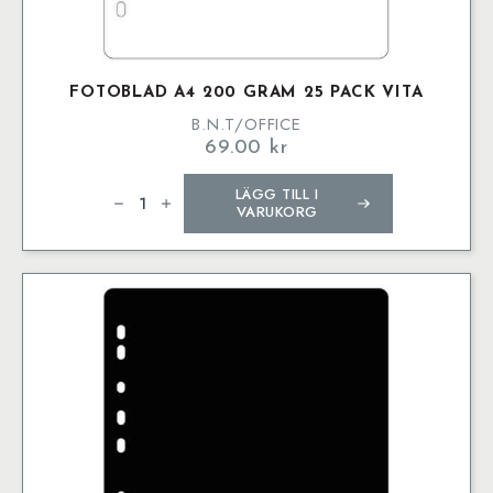
FOTOBLAD A4 200 GRAM 25 PACK VITA
B.N.T/OFFICE
69.00
kr
Fotoblad
LÄGG TILL I
A4
200
VARUKORG
Gram
25
Pack
Vita
mängd