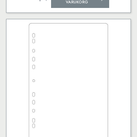
220
VARUKORG
Gram
25
Pack
Svarta
mängd