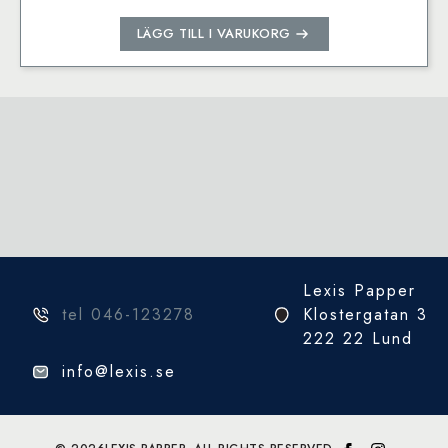
LÄGG TILL I VARUKORG
Lexis Papper
tel 046-123278
Klostergatan 3
222 22 Lund
info@lexis.se