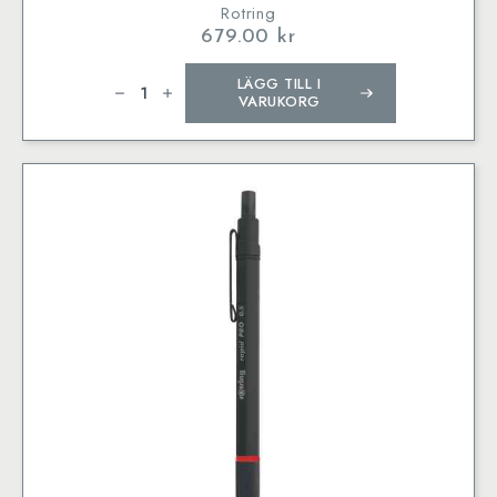
Rotring
679.00
kr
rOtring
LÄGG TILL I
Rapid
Pro
VARUKORG
Stiftpenna
0,5
mm
Silver
mängd