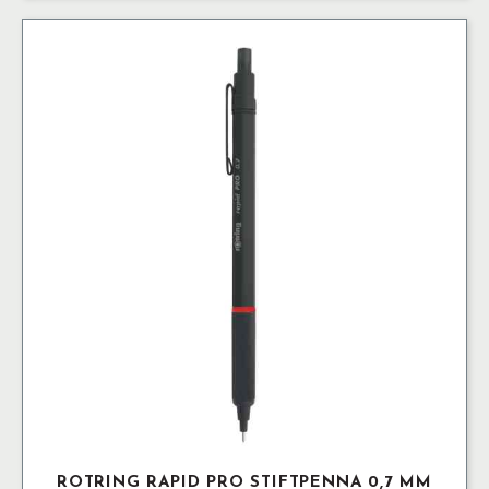
mm
Silver
mängd
ROTRING RAPID PRO STIFTPENNA 0,7 MM