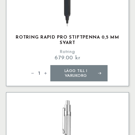
ROTRING RAPID PRO STIFTPENNA 0,5 MM
SVART
Rotring
679.00
kr
rOtring
LÄGG TILL I
Rapid
Pro
VARUKORG
Stiftpenna
0,5
mm
Svart
mängd