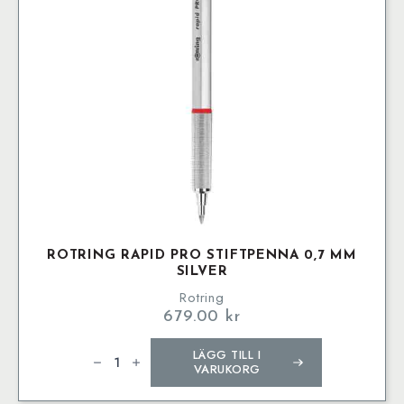
ROTRING RAPID PRO STIFTPENNA 0,7 MM
SILVER
Rotring
679.00
kr
rOtring
LÄGG TILL I
Rapid
Pro
VARUKORG
Stiftpenna
0,7