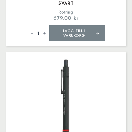
SVART
Rotring
679.00
kr
rOtring
LÄGG TILL I
Rapid
Pro
VARUKORG
Stiftpenna
0,7
mm
Svart
mängd