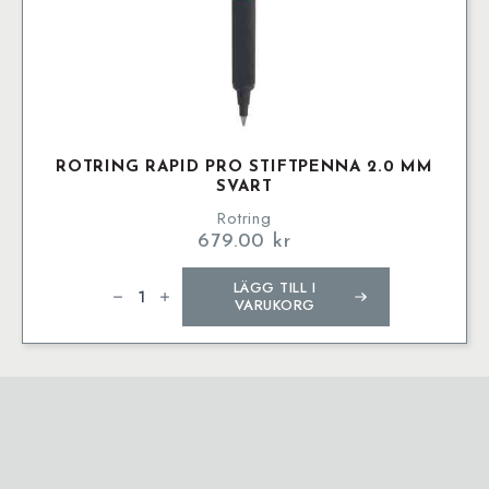
ROTRING RAPID PRO STIFTPENNA 2.0 MM
SVART
Rotring
679.00
kr
rOtring
LÄGG TILL I
Rapid
Pro
VARUKORG
Stiftpenna
2.0
mm
Svart
mängd