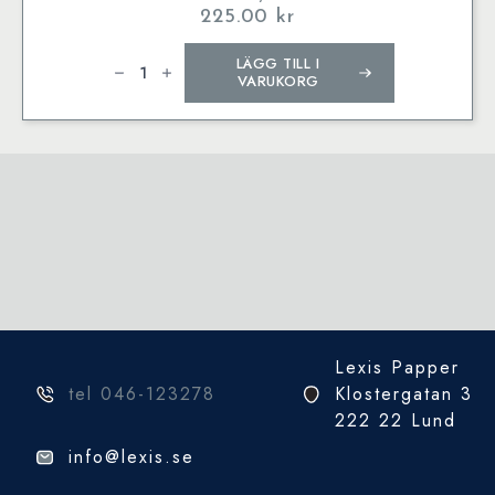
225.00
kr
Lamy
LÄGG TILL I
vista
Rollerball
VARUKORG
pen
mängd
Lexis Papper
tel 046-123278
Klostergatan 3
222 22 Lund
info@lexis.se