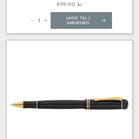
979.00
kr
Kaweco
LÄGG TILL I
DIA2
Roller
VARUKORG
Chrome
mängd