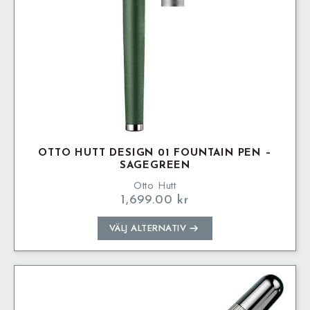
OTTO HUTT DESIGN 01 FOUNTAIN PEN –
SAGEGREEN
Otto Hutt
1,699.00
kr
Den
VÄLJ ALTERNATIV
här
produkten
har
flera
varianter.