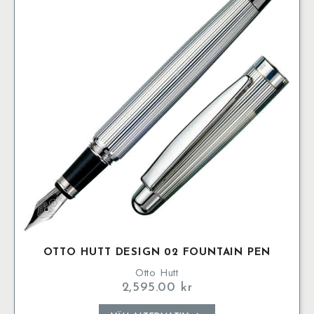
De
olika
alternativen
kan
väljas
på
produktsidan
OTTO HUTT DESIGN 02 FOUNTAIN PEN
Otto Hutt
2,595.00
kr
Den