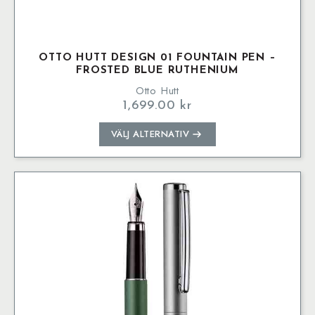
OTTO HUTT DESIGN 01 FOUNTAIN PEN –
FROSTED BLUE RUTHENIUM
Otto Hutt
1,699.00
kr
Den
VÄLJ ALTERNATIV
här
produkten
har
flera
varianter.
De
olika
alternativen
kan
väljas
på
produktsidan