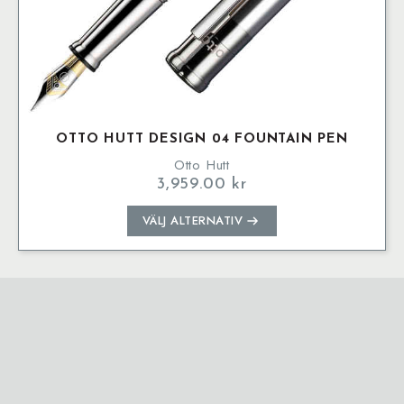
OTTO HUTT DESIGN 04 FOUNTAIN PEN
Otto Hutt
3,959.00
kr
Den
VÄLJ ALTERNATIV
här
produkten
har
flera
varianter.
De
olika
alternativen
kan