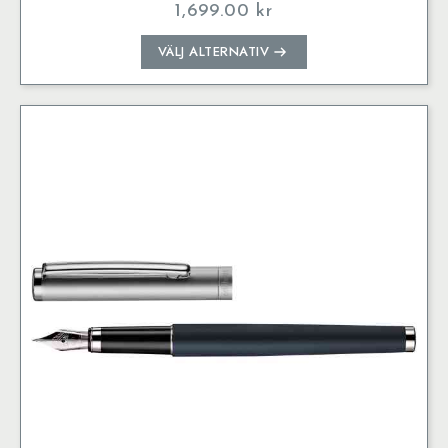
1,699.00
kr
Den
VÄLJ ALTERNATIV
här
produkten
har
flera
varianter.
De
olika
alternativen
kan
väljas
på
produktsidan