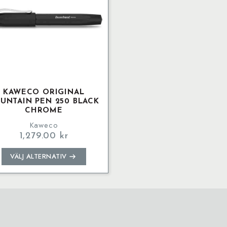
KAWECO ORIGINAL
UNTAIN PEN 250 BLACK
CHROME
Kaweco
1,279.00
kr
Den
VÄLJ ALTERNATIV
här
produkten
har
flera
varianter.
De