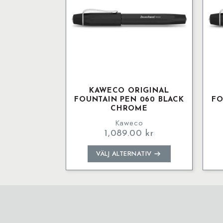
KAWECO ORIGINAL
FOUNTAIN PEN 060 BLACK
FO
CHROME
Kaweco
1,089.00
kr
Den
VÄLJ ALTERNATIV
här
produkten
har
flera
varianter.
De