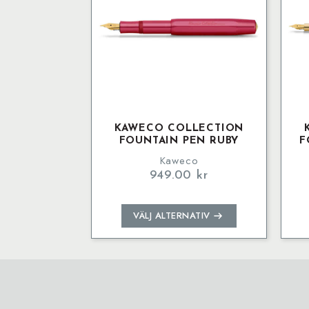
olika
alternativen
kan
väljas
på
produktsidan
KAWECO COLLECTION
FOUNTAIN PEN RUBY
F
Kaweco
949.00
kr
Den
VÄLJ ALTERNATIV
här
produkten
har
flera
varianter.
De