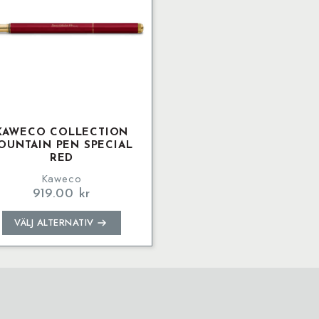
olika
olika
alternativen
alternativen
kan
kan
väljas
väljas
på
på
produktsidan
produktsidan
KAWECO COLLECTION
OUNTAIN PEN SPECIAL
RED
Kaweco
919.00
kr
Den
VÄLJ ALTERNATIV
här
produkten
har
flera
varianter.
De