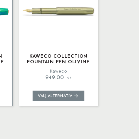
N
KAWECO COLLECTION
LE
FOUNTAIN PEN OLIVINE
Kaweco
949.00
kr
Den
VÄLJ ALTERNATIV
här
produkten
har
flera
varianter.
De