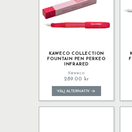
KAWECO COLLECTION
FOUNTAIN PEN PERKEO
F
INFRARED
Kaweco
289.00
kr
Den
VÄLJ ALTERNATIV
här
produkten
har
flera
varianter.
De