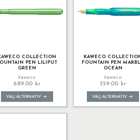
KAWECO COLLECTION
KAWECO COLLECTIO
OUNTAIN PEN LILIPUT
FOUNTAIN PEN MARB
GREEN
OCEAN
Kaweco
Kaweco
689.00
kr
359.00
kr
Den
Den
VÄLJ ALTERNATIV
VÄLJ ALTERNATIV
här
här
produkten
produkten
har
har
flera
flera
varianter.
varianter.
De
De