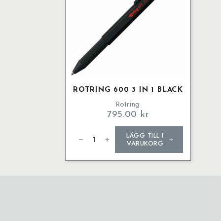
ROTRING 600 3 IN 1 BLACK
Rotring
795.00
kr
Rotring
LÄGG TILL I
600
3
VARUKORG
IN
1
Black
mängd