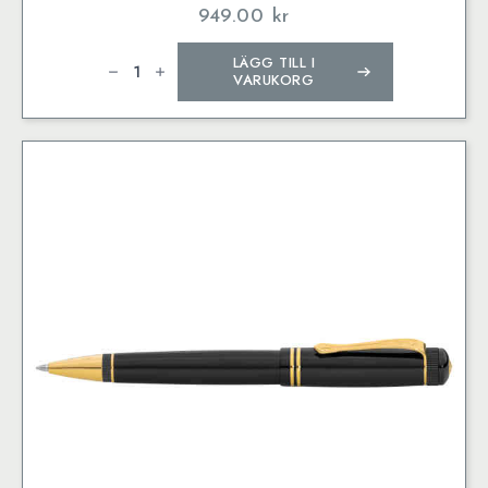
949.00
kr
Kaweco
LÄGG TILL I
DIA2
Ballpen
VARUKORG
Chrome
mängd