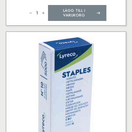
Häftklammer
LÄGG TILL I
LYRECO
nr.10
VARUKORG
1000/fp
mängd