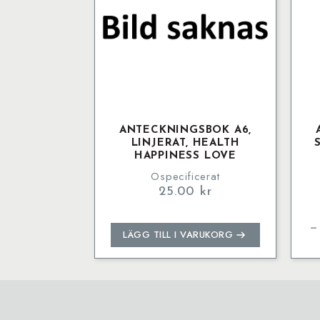
ANTECKNINGSBOK A6,
LINJERAT, HEALTH
HAPPINESS LOVE
Ospecificerat
25.00
kr
Ant
A6,
Sva
LÄGG TILL I VARUKORG
väv
Oli
pa
mä