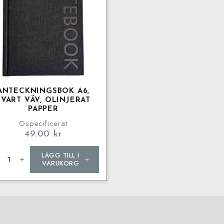
ANTECKNINGSBOK A6,
SVART VÄV, OLINJERAT
PAPPER
Ospecificerat
49.00
kr
eckningsbok
LÄGG TILL I
rt
VARUKORG
,
njerat
pper
ngd