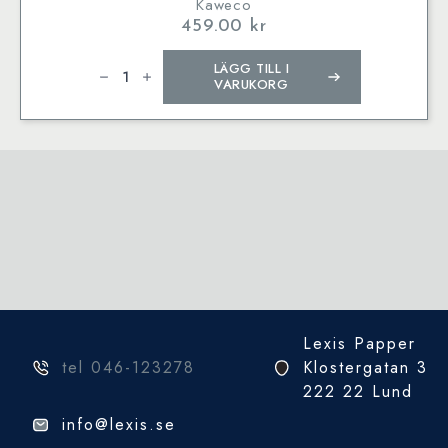
Kaweco
459.00
kr
Kaweco
LÄGG TILL I
SKETCH
UP
VARUKORG
Pencil
Satin
Chrome
mängd
Lexis Papper
tel 046-123278
Klostergatan 3
222 22 Lund
info@lexis.se