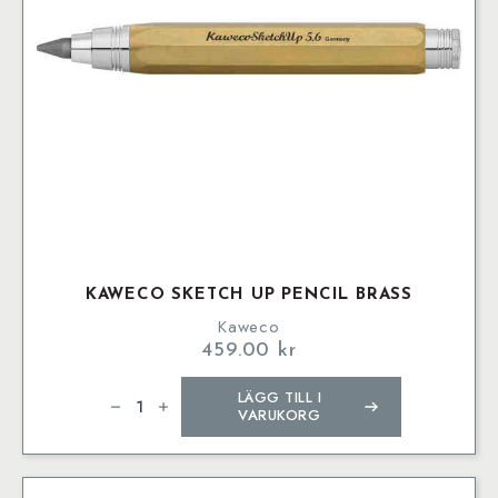
KAWECO SKETCH UP PENCIL BRASS
Kaweco
459.00
kr
Kaweco
LÄGG TILL I
SKETCH
UP
VARUKORG
Pencil
Brass
mängd