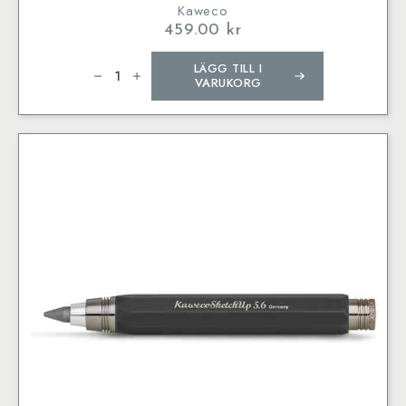
Kaweco
459.00
kr
Kaweco
LÄGG TILL I
SKETCH
UP
VARUKORG
Corrector
Brass
5,6
mm
mängd