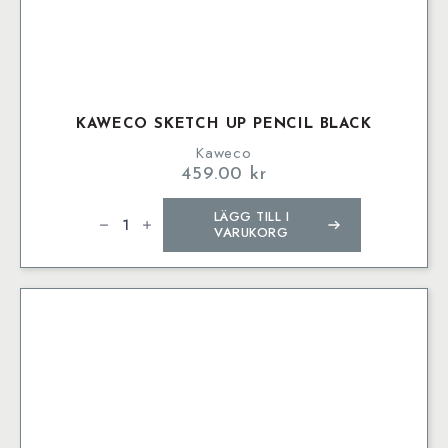
KAWECO SKETCH UP PENCIL BLACK
Kaweco
459.00
kr
Kaweco
LÄGG TILL I
SKETCH
UP
VARUKORG
Pencil
Black
mängd