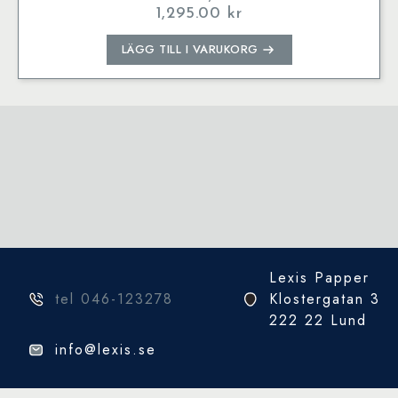
1,295.00
kr
LÄGG TILL I VARUKORG
Lexis Papper
tel 046-123278
Klostergatan 3
222 22 Lund
info@lexis.se