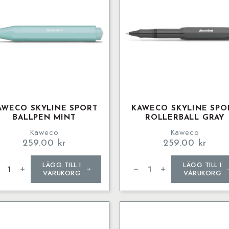
AWECO SKYLINE SPORT
KAWECO SKYLINE SPO
BALLPEN MINT
ROLLERBALL GRAY
Kaweco
Kaweco
259.00
kr
259.00
kr
weco
Kaweco
LÄGG TILL I
LÄGG TILL I
LINE
SKYLINE
ORT
SPORT
VARUKORG
VARUKORG
lpen
Rollerball
t
gray
ngd
mängd