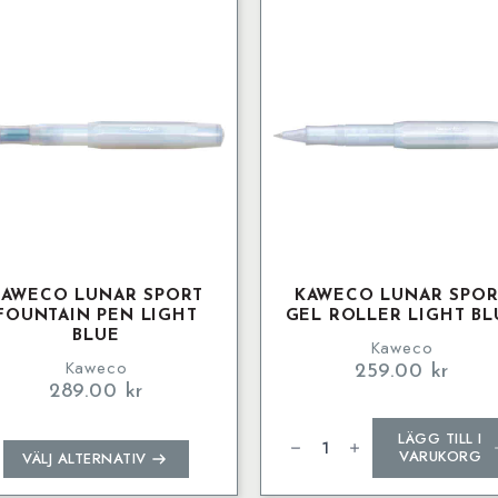
ngd
KAWECO LUNAR SPORT
KAWECO LUNAR SPOR
FOUNTAIN PEN LIGHT
GEL ROLLER LIGHT BL
BLUE
Kaweco
Kaweco
259.00
kr
289.00
kr
Kaweco
LÄGG TILL I
LUNAR
Den
SPORT
VARUKORG
VÄLJ ALTERNATIV
Gel
här
Roller