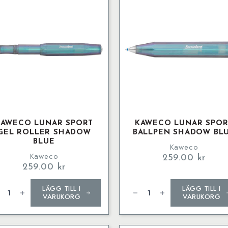
KAWECO LUNAR SPORT
KAWECO LUNAR SPOR
GEL ROLLER SHADOW
BALLPEN SHADOW BL
BLUE
Kaweco
Kaweco
259.00
kr
259.00
kr
weco
Kaweco
LÄGG TILL I
LÄGG TILL I
NAR
LUNAR
ORT
SPORT
VARUKORG
VARUKORG
l
Ballpen
ler
Shadow
adow
Blue
e
mängd