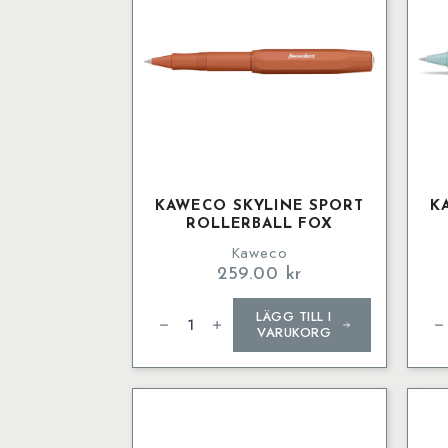
KAWECO SKYLINE SPORT
K
ROLLERBALL FOX
Kaweco
259.00
kr
Kaweco
Ka
LÄGG TILL I
SKYLINE
SKY
SPORT
SP
VARUKORG
Rollerball
Rol
Fox
Min
mängd
mä