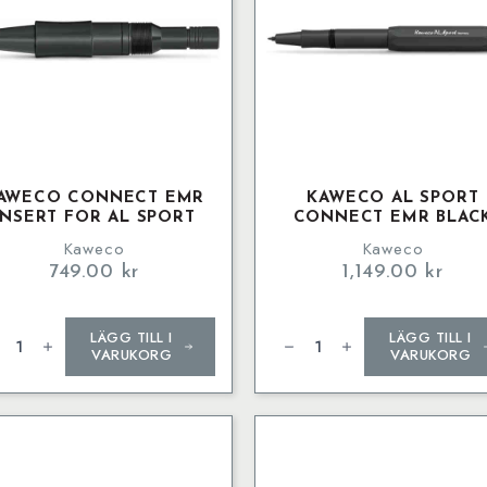
AWECO CONNECT EMR
KAWECO AL SPORT
INSERT FOR AL SPORT
CONNECT EMR BLAC
Kaweco
Kaweco
749.00
kr
1,149.00
kr
weco
Kaweco
LÄGG TILL I
LÄGG TILL I
nect
AL
R
SPORT
VARUKORG
VARUKORG
ert
Connect
EMR
Black
ORT
mängd
ngd