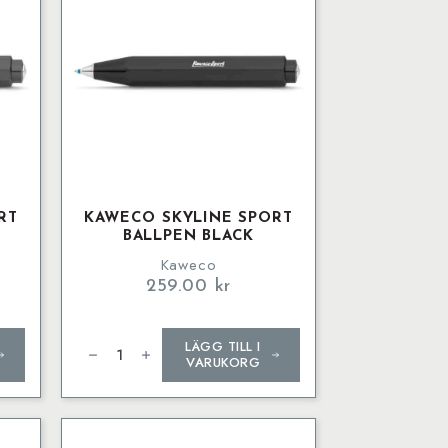
RT
KAWECO SKYLINE SPORT
BALLPEN BLACK
Kaweco
259.00
kr
Kaweco
LÄGG TILL I
SKYLINE
SPORT
VARUKORG
Ballpen
Black
mängd