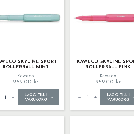
AWECO SKYLINE SPORT
KAWECO SKYLINE SPO
ROLLERBALL MINT
ROLLERBALL PINK
Kaweco
Kaweco
259.00
kr
259.00
kr
weco
Kaweco
LÄGG TILL I
LÄGG TILL I
LINE
SKYLINE
ORT
SPORT
VARUKORG
VARUKORG
lerball
Rollerball
t
Pink
ngd
mängd