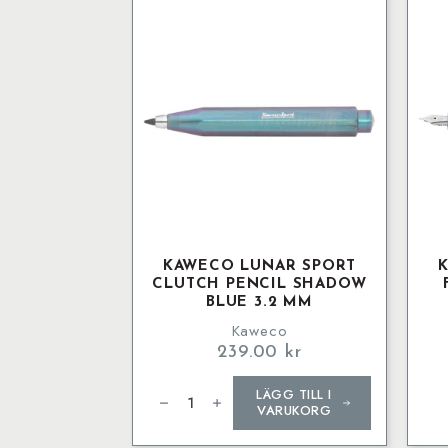
mä
KAWECO LUNAR SPORT
CLUTCH PENCIL SHADOW
BLUE 3.2 MM
Kaweco
239.00
kr
Kaweco
LÄGG TILL I
LUNAR
SPORT
VARUKORG
Clutch
Pencil