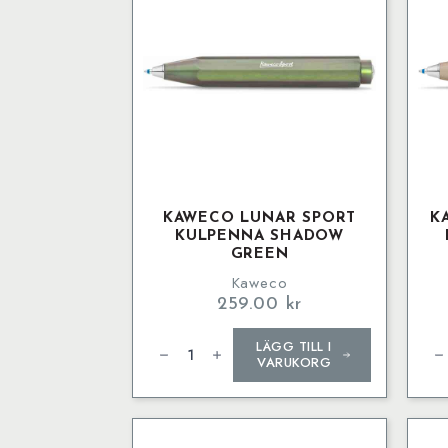
KAWECO LUNAR SPORT
K
KULPENNA SHADOW
GREEN
Kaweco
259.00
kr
Kaweco
Ka
LÄGG TILL I
LUNAR
SKY
SPORT
SP
VARUKORG
Kulpenna
Bal
Shadow
Mac
Green
mä
mängd