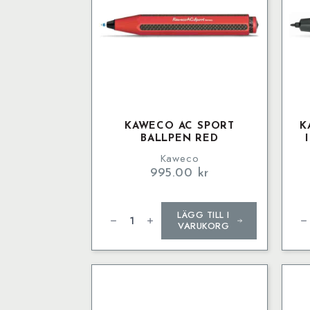
KAWECO AC SPORT
K
BALLPEN RED
Kaweco
995.00
kr
Kaweco
Ka
LÄGG TILL I
AC
Con
SPORT
EM
VARUKORG
Ballpen
Ins
Red
for
mängd
AL
SP
mä