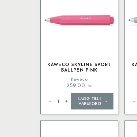
KAWECO SKYLINE SPORT
K
BALLPEN PINK
Kaweco
259.00
kr
Kaweco
Ka
LÄGG TILL I
SKYLINE
SKY
SPORT
SP
VARUKORG
Ballpen
Bal
Pink
Min
mängd
mä