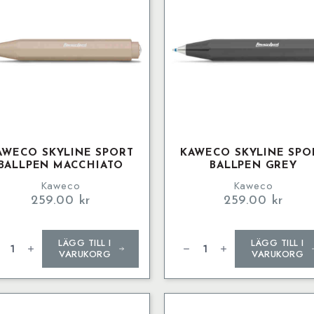
AWECO SKYLINE SPORT
KAWECO SKYLINE SPO
BALLPEN MACCHIATO
BALLPEN GREY
Kaweco
Kaweco
259.00
kr
259.00
kr
weco
Kaweco
LÄGG TILL I
LÄGG TILL I
LINE
SKYLINE
ORT
SPORT
VARUKORG
VARUKORG
lpen
BallPen
chiato
Grey
ngd
mängd