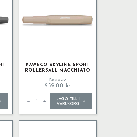
RT
KAWECO SKYLINE SPORT
ROLLERBALL MACCHIATO
Kaweco
259.00
kr
Kaweco
LÄGG TILL I
SKYLINE
SPORT
VARUKORG
Rollerball
Macchiato
mängd