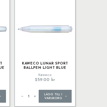
0.7
mm
mängd
T
KAWECO LUNAR SPORT
UE
BALLPEN LIGHT BLUE
Kaweco
259.00
kr
Kaweco
LÄGG TILL I
LUNAR
SPORT
VARUKORG
Ballpen
Light