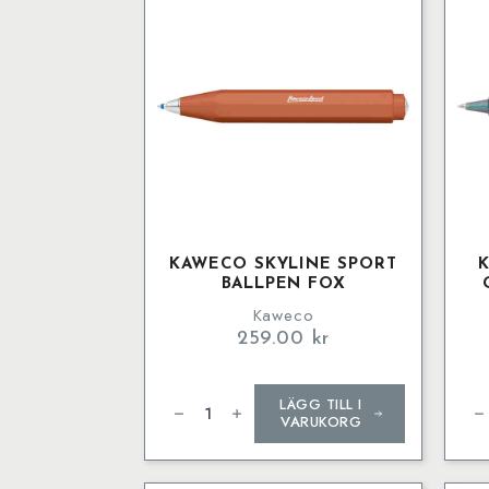
KAWECO SKYLINE SPORT
BALLPEN FOX
Kaweco
259.00
kr
Kaweco
Ka
LÄGG TILL I
SKYLINE
LU
SPORT
SP
VARUKORG
Ballpen
Ge
Fox
Rol
mängd
Sh
Blu