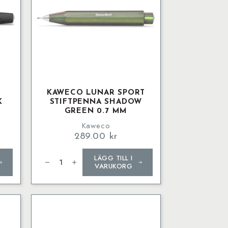
KAWECO LUNAR SPORT
K
STIFTPENNA SHADOW
GREEN 0.7 MM
Kaweco
289.00
kr
Kaweco
LÄGG TILL I
LUNAR
SPORT
VARUKORG
Stiftpenna
Shadow
Green
0.7
mm
mängd