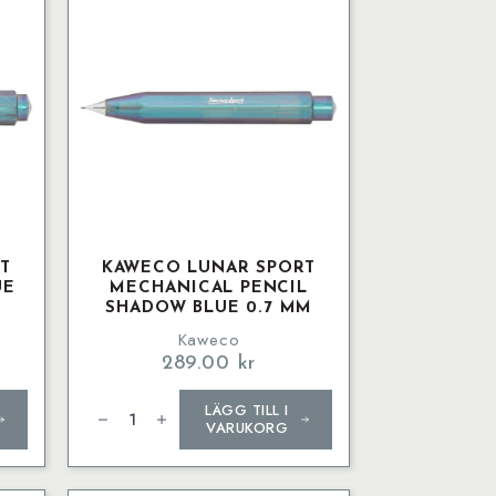
T
KAWECO LUNAR SPORT
UE
MECHANICAL PENCIL
SHADOW BLUE 0.7 MM
Kaweco
289.00
kr
Kaweco
LÄGG TILL I
LUNAR
SPORT
VARUKORG
Mechanical
Pencil
Shadow
Blue