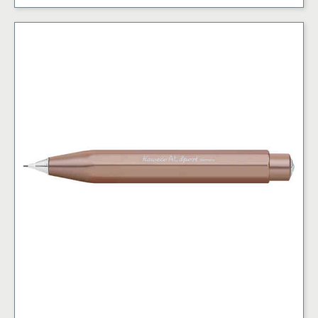
Pencil
Gold
0.7
mm
mängd