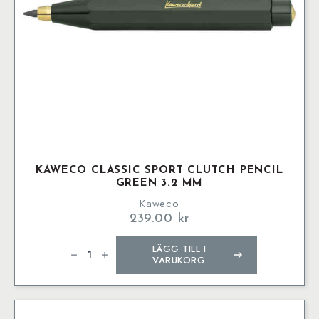
KAWECO CLASSIC SPORT CLUTCH PENCIL
GREEN 3.2 MM
Kaweco
239.00
kr
Kaweco
LÄGG TILL I
CLASSIC
SPORT
VARUKORG
Clutch
Pencil
Green
3.2
mm