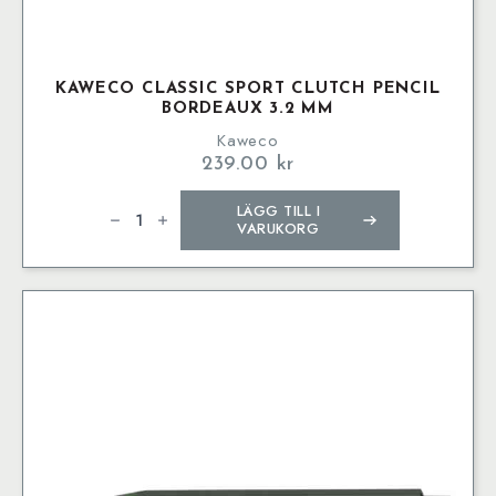
KAWECO CLASSIC SPORT CLUTCH PENCIL
BORDEAUX 3.2 MM
Kaweco
239.00
kr
Kaweco
LÄGG TILL I
CLASSIC
SPORT
VARUKORG
Clutch
Pencil
Bordeaux
3.2
mm
mängd