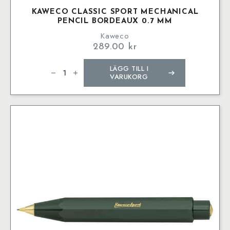
KAWECO CLASSIC SPORT MECHANICAL
PENCIL BORDEAUX 0.7 MM
Kaweco
289.00
kr
Kaweco
LÄGG TILL I
CLASSIC
SPORT
VARUKORG
Mechanical
Pencil
Bordeaux
0.7
mm
mängd