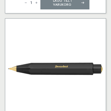
LÄGG TILL I
CLASSIC
SPORT
VARUKORG
Clutch
Pencil
White
3.2
mm
mängd