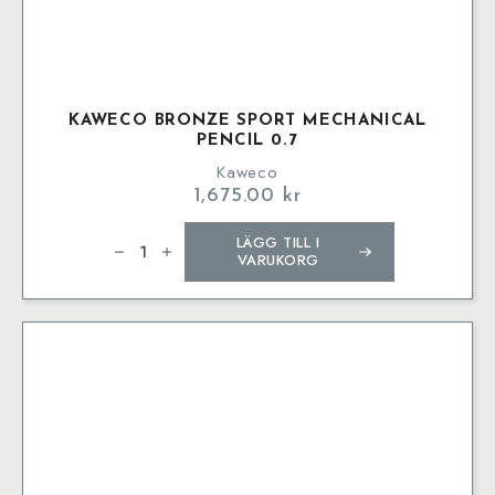
KAWECO BRONZE SPORT MECHANICAL
PENCIL 0.7
Kaweco
1,675.00
kr
Kaweco
LÄGG TILL I
BRONZE
Sport
VARUKORG
Mechanical
Pencil
0.7
mängd