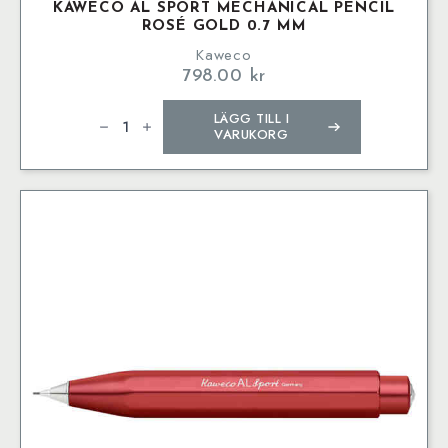
KAWECO AL SPORT MECHANICAL PENCIL
ROSÉ GOLD 0.7 MM
Kaweco
798.00
kr
Kaweco
LÄGG TILL I
AL
SPORT
VARUKORG
Mechanical
Pencil
Rosé
Gold
0.7
mm
mängd