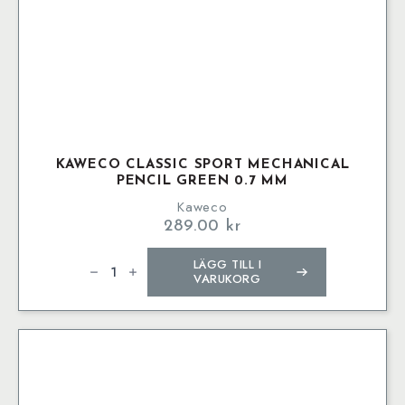
KAWECO CLASSIC SPORT MECHANICAL
PENCIL GREEN 0.7 MM
Kaweco
289.00
kr
Kaweco
LÄGG TILL I
CLASSIC
SPORT
VARUKORG
Mechanical
Pencil
Green
0.7
mm
mängd