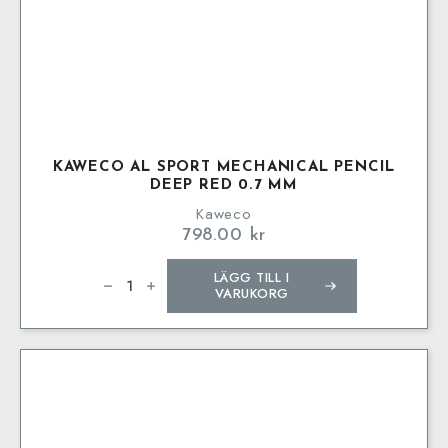
KAWECO AL SPORT MECHANICAL PENCIL
DEEP RED 0.7 MM
Kaweco
798.00
kr
Kaweco
LÄGG TILL I
AL
SPORT
VARUKORG
Mechanical
Pencil
Deep
Red
0.7
mm
mängd