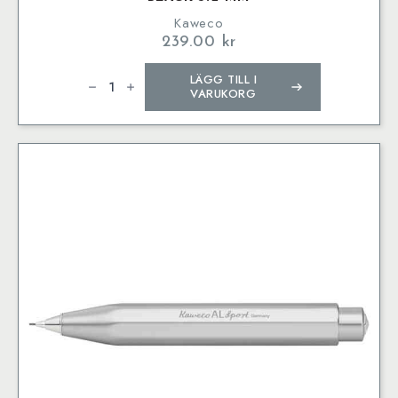
Kaweco
239.00
kr
Kaweco
LÄGG TILL I
CLASSIC
SPORT
VARUKORG
Clutch
Pencil
Black
3.2
mm
mängd