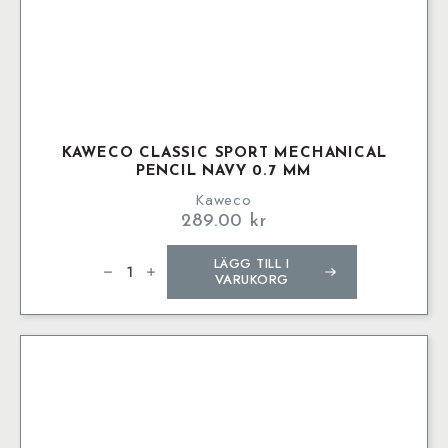
KAWECO CLASSIC SPORT MECHANICAL
PENCIL NAVY 0.7 MM
Kaweco
289.00
kr
Kaweco
LÄGG TILL I
CLASSIC
SPORT
VARUKORG
Mechanical
Pencil
Navy
0.7
mm
mängd