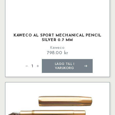
KAWECO AL SPORT MECHANICAL PENCIL
SILVER 0.7 MM
Kaweco
798.00
kr
Kaweco
LÄGG TILL I
AL
SPORT
VARUKORG
Mechanical
Pencil
Silver
0.7
mm
mängd