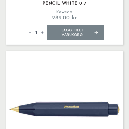
PENCIL WHITE 0.7
Kaweco
289.00
kr
Kaweco
LÄGG TILL I
CLASSIC
SPORT
VARUKORG
Mechanical
Pencil
White
0.7
mängd