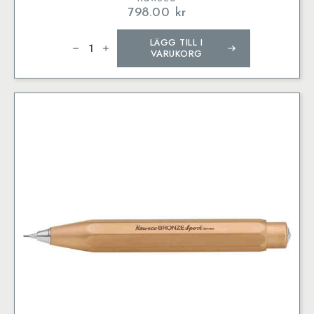
798.00
kr
Kaweco
LÄGG TILL I
AL
SPORT
VARUKORG
Mechanical
Pencil
Raw
0.7
mm
mängd