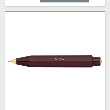
Clutch
Pencil
Navy
3.2
mm
mängd