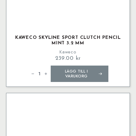
KAWECO SKYLINE SPORT CLUTCH PENCIL
MINT 3.2 MM
Kaweco
239.00
kr
Kaweco
LÄGG TILL I
SKYLINE
SPORT
VARUKORG
Clutch
Pencil
Mint
3.2
mm
mängd