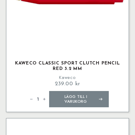
KAWECO CLASSIC SPORT CLUTCH PENCIL
RED 3.2 MM
Kaweco
239.00
kr
Kaweco
LÄGG TILL I
CLASSIC
SPORT
VARUKORG
Clutch
Pencil
Red
3.2
mm
mängd