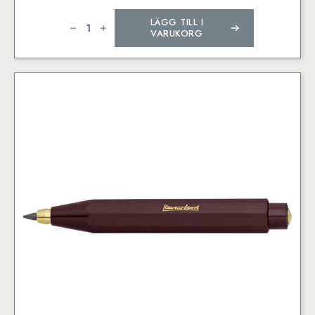
Kaweco
LÄGG TILL I
CLASSIC
SPORT
VARUKORG
Mechanical
Pencil
Red
0.7
mm
mängd