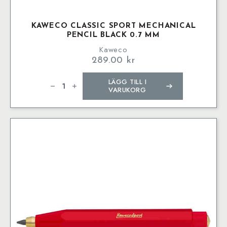
KAWECO CLASSIC SPORT MECHANICAL
PENCIL BLACK 0.7 MM
Kaweco
289.00
kr
Kaweco
LÄGG TILL I
CLASSIC
SPORT
VARUKORG
Mechanical
Pencil
Black
0.7
mm
mängd