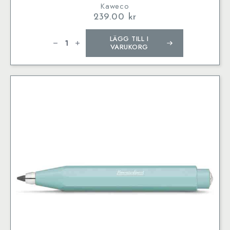
Kaweco
239.00
kr
Kaweco
LÄGG TILL I
SKYLINE
SPORT
VARUKORG
Clutch
Pencil
3.2
mm
Macchiato
mängd