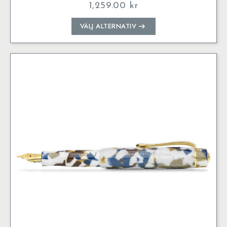
1,259.00
kr
Den
VÄLJ ALTERNATIV
här
produkten
har
flera
varianter.
De
olika
alternativen
kan
väljas
på
produktsidan