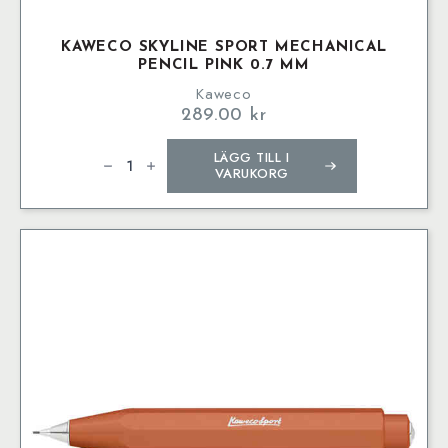
KAWECO SKYLINE SPORT MECHANICAL
PENCIL PINK 0.7 MM
Kaweco
289.00
kr
Kaweco
LÄGG TILL I
SKYLINE
SPORT
VARUKORG
Mechanical
Pencil
Pink
0.7
mm
mängd