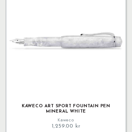
De
olika
alternativen
kan
väljas
på
produktsidan
KAWECO ART SPORT FOUNTAIN PEN
MINERAL WHITE
Kaweco
1,259.00
kr