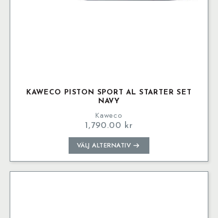
KAWECO PISTON SPORT AL STARTER SET
NAVY
Kaweco
1,790.00
kr
Den
VÄLJ ALTERNATIV
här
produkten
har
flera
varianter.
De
olika