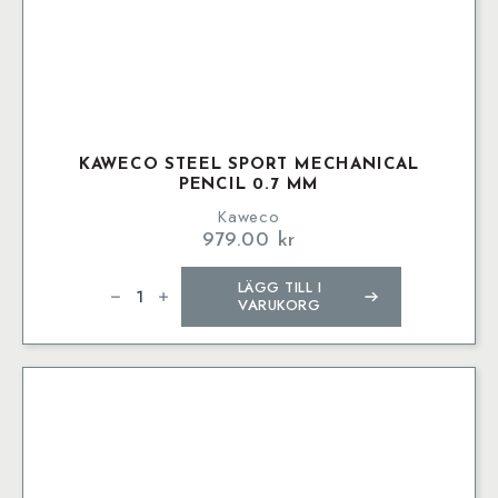
KAWECO STEEL SPORT MECHANICAL
PENCIL 0.7 MM
Kaweco
979.00
kr
Kaweco
LÄGG TILL I
STEEL
SPORT
VARUKORG
Mechanical
Pencil
0.7
mm
mängd