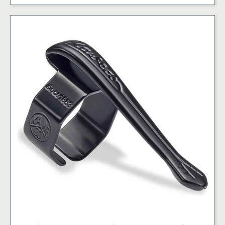
for
Sport
mängd