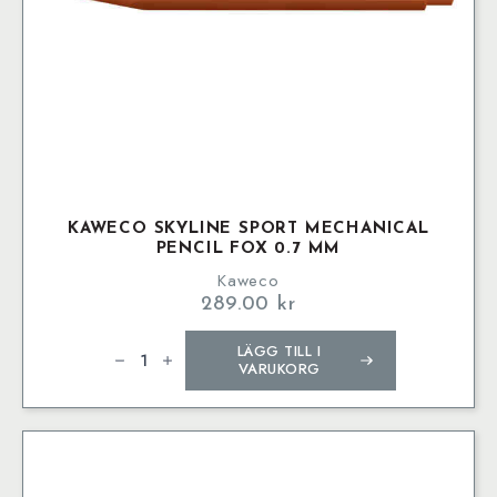
KAWECO SKYLINE SPORT MECHANICAL
PENCIL FOX 0.7 MM
Kaweco
289.00
kr
Kaweco
LÄGG TILL I
SKYLINE
SPORT
VARUKORG
Mechanical
Pencil
Fox
0.7
mm
mängd