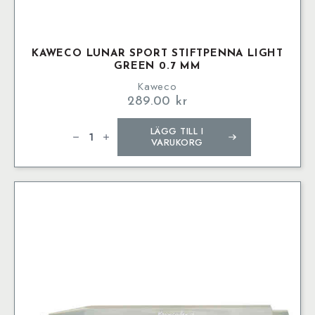
KAWECO LUNAR SPORT STIFTPENNA LIGHT
GREEN 0.7 MM
Kaweco
289.00
kr
Kaweco
LÄGG TILL I
LUNAR
SPORT
VARUKORG
Stiftpenna
Light
Green
0.7
mm
mängd