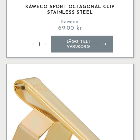
KAWECO SPORT OCTAGONAL CLIP
STAINLESS STEEL
Kaweco
69.00
kr
Kaweco
LÄGG TILL I
SPORT
Octagonal
VARUKORG
Clip
Stainless
Steel
mängd