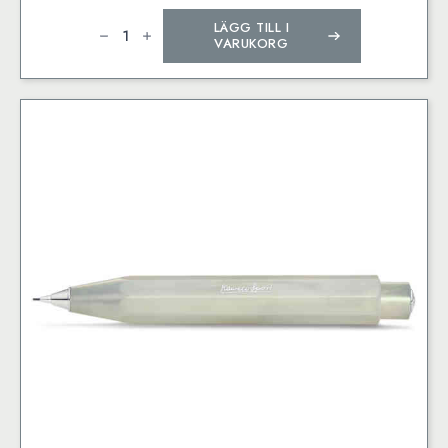
Kaweco
LÄGG TILL I
SKYLINE
SPORT
VARUKORG
Clutch
Pencil
Fox
3.2
mm
mängd