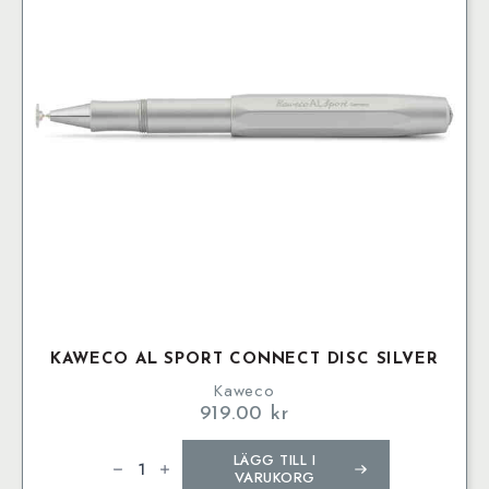
alternativen
kan
väljas
på
produktsidan
KAWECO AL SPORT CONNECT DISC SILVER
Kaweco
919.00
kr
Kaweco
LÄGG TILL I
AL
SPORT
VARUKORG