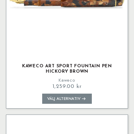
KAWECO ART SPORT FOUNTAIN PEN
HICKORY BROWN
Kaweco
1,259.00
kr
Den
VÄLJ ALTERNATIV
här
produkten
har
flera
varianter.