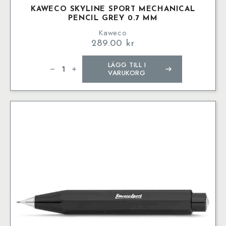
KAWECO SKYLINE SPORT MECHANICAL
PENCIL GREY 0.7 MM
Kaweco
289.00
kr
Kaweco
LÄGG TILL I
SKYLINE
SPORT
VARUKORG
Mechanical
Pencil
Grey
0.7
mm
mängd