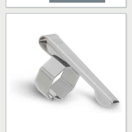
Connect
Disc
Silver
mängd