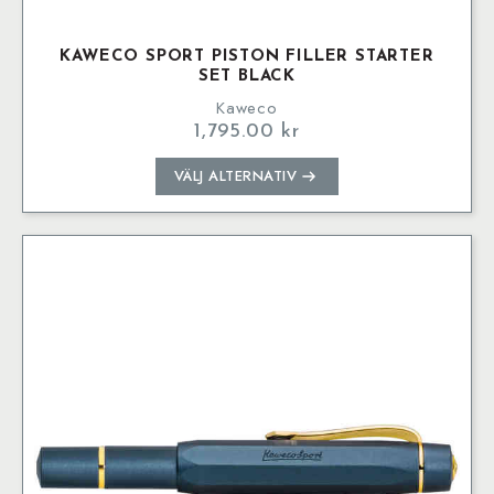
KAWECO SPORT PISTON FILLER STARTER
SET BLACK
Kaweco
1,795.00
kr
Den
VÄLJ ALTERNATIV
här
produkten
har
flera
varianter.
De
olika
alternativen
kan
väljas
på
produktsidan