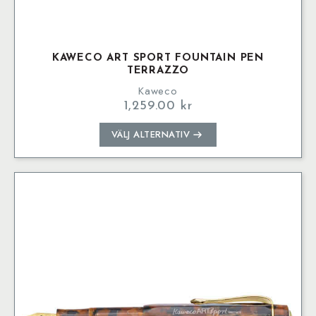
KAWECO ART SPORT FOUNTAIN PEN
TERRAZZO
Kaweco
1,259.00
kr
Den
VÄLJ ALTERNATIV
här
produkten
har
flera
varianter.
De
olika
alternativen
kan
väljas
på
produktsidan