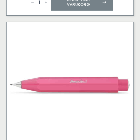
SPORT
VARUKORG
Clutch
Pencil
3.2
mm
Black
mängd