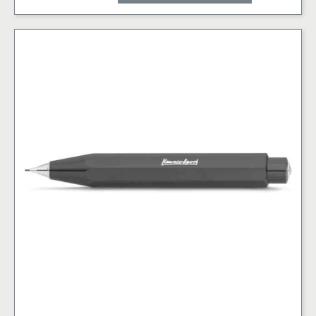
Pencil
Pink
3.2
mm
mängd