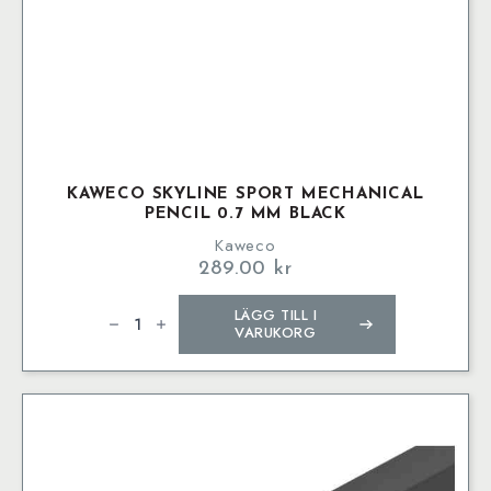
KAWECO SKYLINE SPORT MECHANICAL
PENCIL 0.7 MM BLACK
Kaweco
289.00
kr
Kaweco
LÄGG TILL I
SKYLINE
SPORT
VARUKORG
Mechanical
Pencil
0.7
mm
Black
mängd